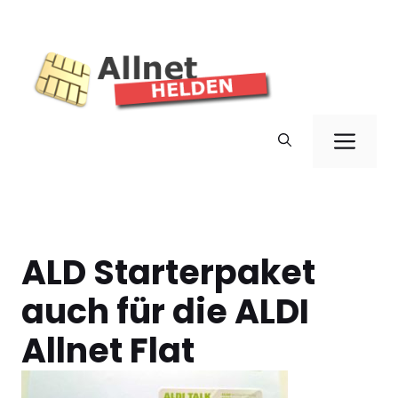
Alle Allnet Flat im Vergleich
Allnet Flat mit Handy
im Vergleich
Zum
Inhalt
springen
Men
ALD Starterpaket
auch für die ALDI
Allnet Flat