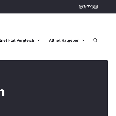
gleich
lnet Flat Vergleich
Allnet Ratgeber
h