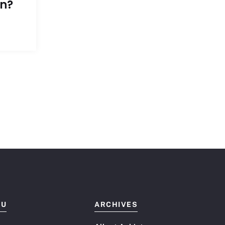
en?
NU
ARCHIVES