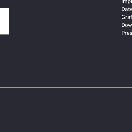
Imp
Dat
Graf
Dow
Pre