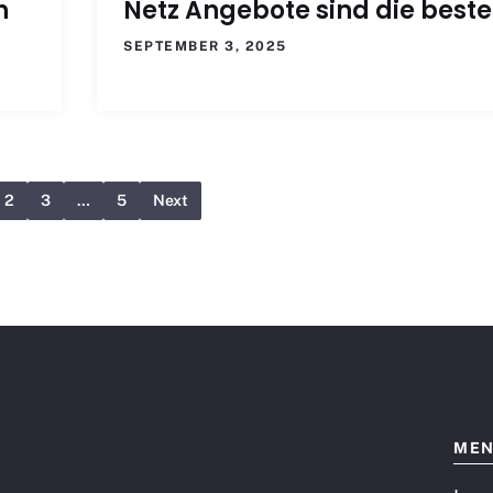
n
Netz Angebote sind die best
SEPTEMBER 3, 2025
2
3
…
5
Next
ME