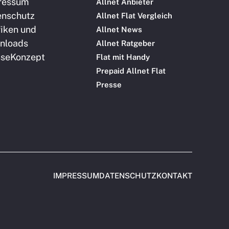
ressum
Allnet Anbieter
enschutz
Allnet Flat Vergleich
iken und
Allnet News
nloads
Allnet Ratgeber
sse
Konzept
Flat mit Handy
Prepaid Allnet Flat
Presse
IMPRESSUM
DATENSCHUTZ
KONTAKT