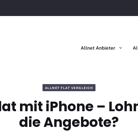
Allnet Flat im Vergleich
Allnet Flat mit Handy im Ver
Allnet Anbieter
Al
ALLNET FLAT VERGLEICH
Flat mit iPhone – Loh
die Angebote?