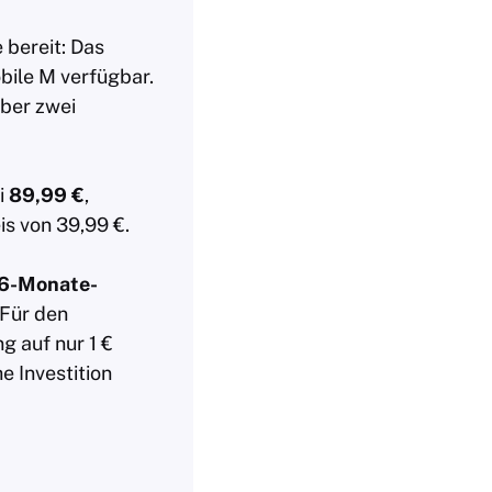
 bereit: Das
obile M verfügbar.
über zwei
i
89,99 €
,
s von 39,99 €.
6-Monate-
Für den
g auf nur 1 €
e Investition