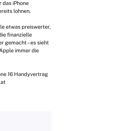
r das iPhone
reits lohnen.
lle etwas preiswerter,
ie finanzielle
r gemacht – es sieht
 Apple immer die
one 16 Handyvertrag
lat