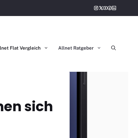
gleich
lnet Flat Vergleich
Allnet Ratgeber
nen sich