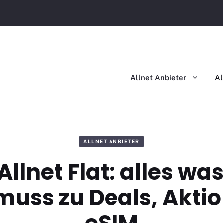
Allnet Flat im Vergleich
Allnet Flat mit Handy im Ver
Allnet Anbieter
Al
ALLNET ANBIETER
Allnet Flat: alles w
muss zu Deals, Akti
eSIM