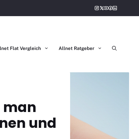
gleich
lnet Flat Vergleich
Allnet Ratgeber
as man
onen und