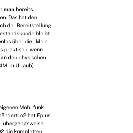
nn
man
bereits
en. Das hat den
ach der Bereitstellung
Bestandskunde bleibt
nlos über die „Mein
rs praktisch, wenn
an
den physischen
SIM im Urlaub)
 eigenen Mobilfunk-
eändert: o2 hat Eplus
 – übergangsweise
O2 die kompletten