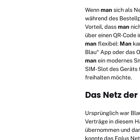
Wenn
man
sich als N
während des Bestellp
Vorteil, dass
man
nich
über einen QR-Code i
man
flexibel:
Man
kan
Blau“ App oder das O
man
ein modernes Sma
SIM-Slot des Geräts 
freihalten möchte.
Das Netz der
Ursprünglich war Blau
Verträge in diesem H
übernommen und dami
konnte das Eplus Net