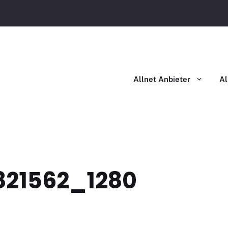
Allnet Flat im Vergleich
Allnet Flat mit Handy im Ver
Allnet Anbieter
Al
821562_1280