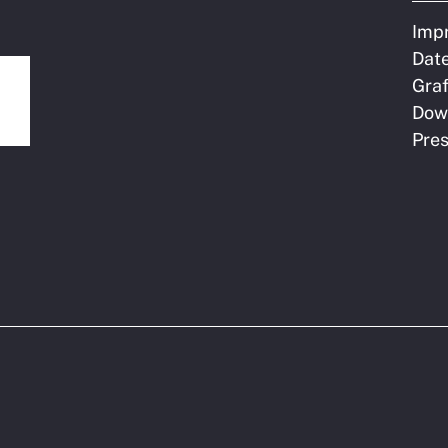
Imp
Dat
Graf
Dow
Pre