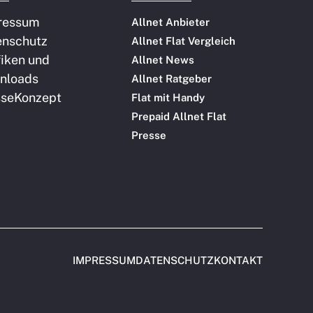
ressum
Allnet Anbieter
enschutz
Allnet Flat Vergleich
iken und
Allnet News
nloads
Allnet Ratgeber
sse
Konzept
Flat mit Handy
Prepaid Allnet Flat
Presse
IMPRESSUM
DATENSCHUTZ
KONTAKT