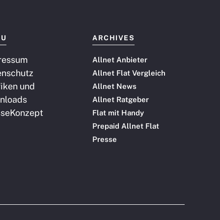
NU
ARCHIVES
ressum
Allnet Anbieter
enschutz
Allnet Flat Vergleich
iken und
Allnet News
nloads
Allnet Ratgeber
sse
Konzept
Flat mit Handy
Prepaid Allnet Flat
Presse