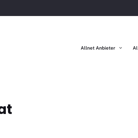
Allnet Flat im Vergleich
Allnet Flat mit Handy im Ver
Allnet Anbieter
Al
at