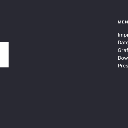
ME
Imp
Dat
Graf
Dow
Pre