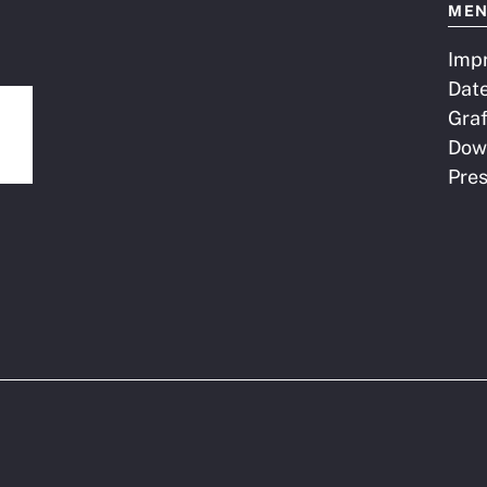
ME
Imp
Dat
Graf
Dow
Pre