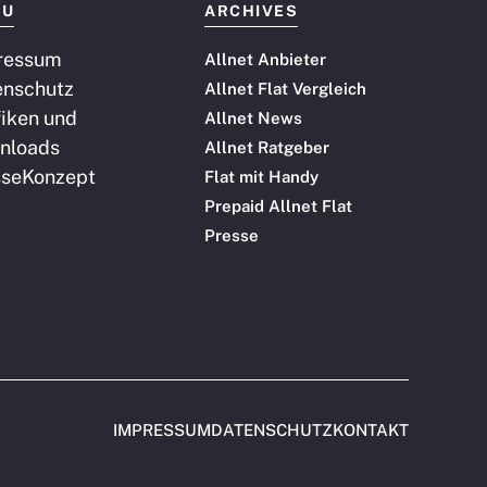
NU
ARCHIVES
ressum
Allnet Anbieter
enschutz
Allnet Flat Vergleich
iken und
Allnet News
nloads
Allnet Ratgeber
sse
Konzept
Flat mit Handy
Prepaid Allnet Flat
Presse
IMPRESSUM
DATENSCHUTZ
KONTAKT