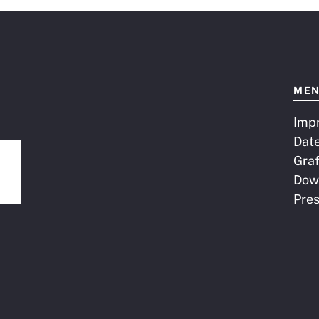
ME
Imp
Dat
Graf
Dow
Pre