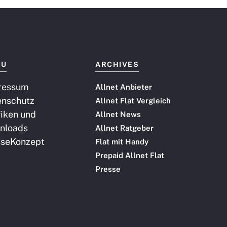
NU
ARCHIVES
ressum
Allnet Anbieter
enschutz
Allnet Flat Vergleich
iken und
Allnet News
nloads
Allnet Ratgeber
sse
Konzept
Flat mit Handy
Prepaid Allnet Flat
Presse