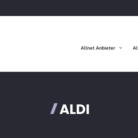
Allnet Flat im Vergleich
Allnet Flat mit Handy im Ver
Allnet Anbieter
Al
ALDI