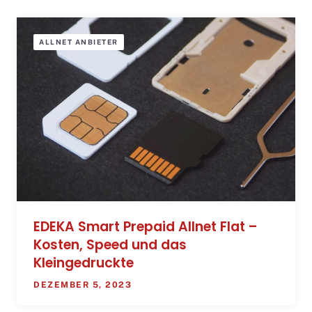
ALLNET ANBIETER
EDEKA Smart Prepaid Allnet Flat –
Kosten, Speed und das
Kleingedruckte
DEZEMBER 5, 2023