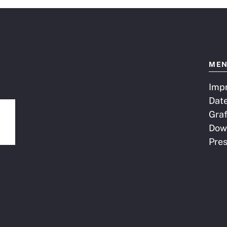
ME
Imp
Dat
Graf
Dow
Pre