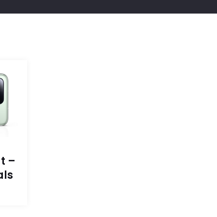
t –
als