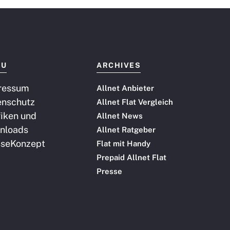
NU
ARCHIVES
ressum
Allnet Anbieter
enschutz
Allnet Flat Vergleich
iken und
Allnet News
nloads
Allnet Ratgeber
sse
Konzept
Flat mit Handy
Prepaid Allnet Flat
Presse