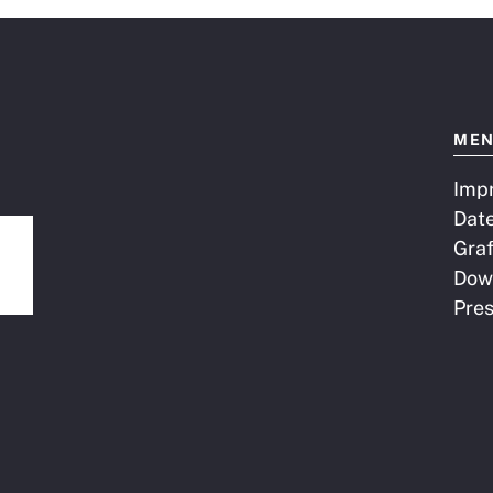
ME
Imp
Dat
Graf
Dow
Pre