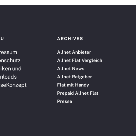
NU
ARCHIVES
ressum
Allnet Anbieter
enschutz
Allnet Flat Vergleich
iken und
Allnet News
nloads
Allnet Ratgeber
sse
Konzept
Flat mit Handy
Prepaid Allnet Flat
Presse