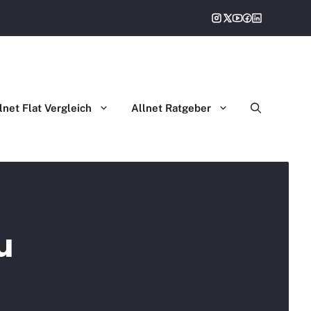
lnet Flat Vergleich
Allnet Ratgeber
u