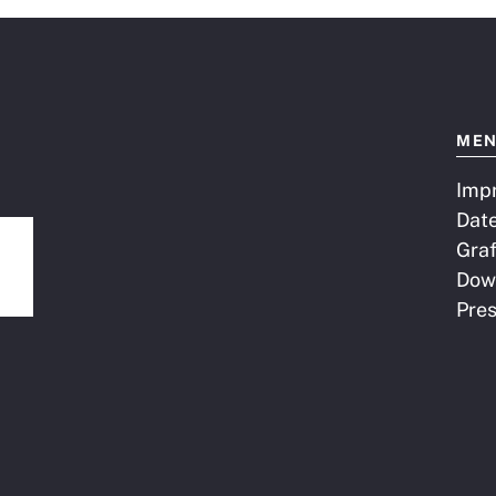
ME
Imp
Dat
Graf
Dow
Pre