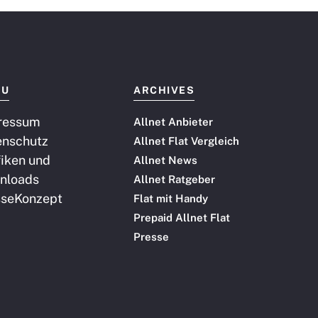
NU
ARCHIVES
ressum
Allnet Anbieter
enschutz
Allnet Flat Vergleich
iken und
Allnet News
nloads
Allnet Ratgeber
sse
Konzept
Flat mit Handy
Prepaid Allnet Flat
Presse