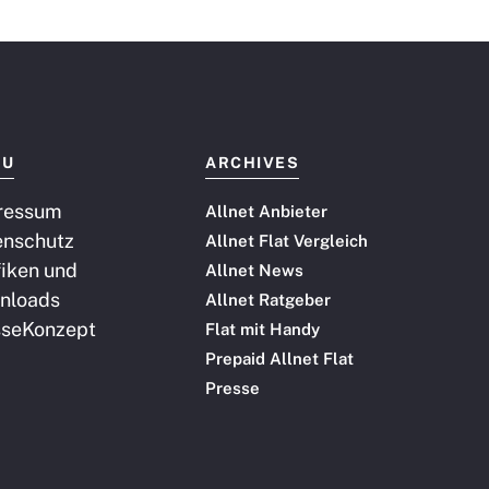
NU
ARCHIVES
ressum
Allnet Anbieter
enschutz
Allnet Flat Vergleich
iken und
Allnet News
nloads
Allnet Ratgeber
sse
Konzept
Flat mit Handy
Prepaid Allnet Flat
Presse