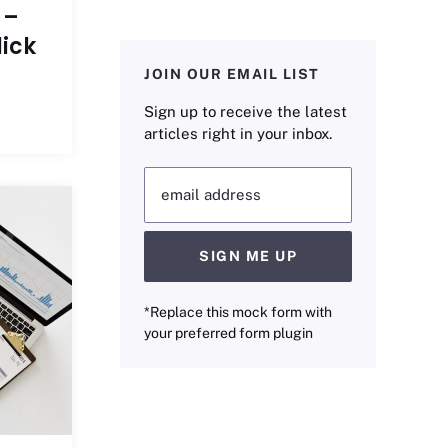
 –
lick
JOIN OUR EMAIL LIST
Sign up to receive the latest
articles right in your inbox.
email address
SIGN ME UP
*Replace this mock form with
your preferred form plugin