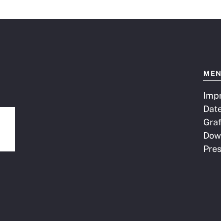
ME
Imp
Dat
Graf
Dow
Pre