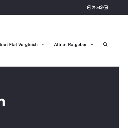
gleich
lnet Flat Vergleich
Allnet Ratgeber
h