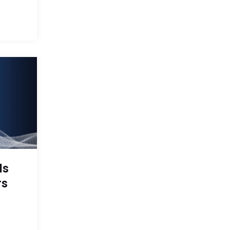
ls
rs