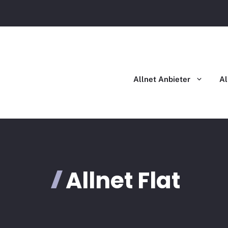
Allnet Flat im Vergleich
Allnet Flat mit Handy im Ver
Allnet Anbieter
Al
Allnet Flat