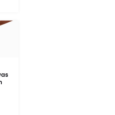
was
n