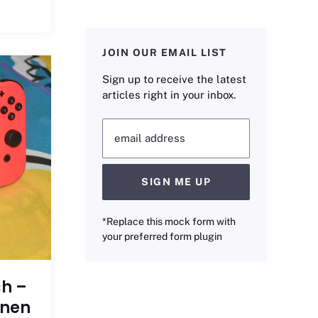
JOIN OUR EMAIL LIST
Sign up to receive the latest
articles right in your inbox.
email address
SIGN ME UP
*Replace this mock form with
your preferred form plugin
ch –
onen