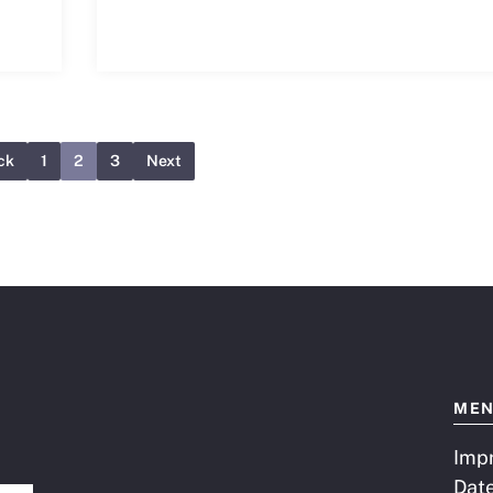
ck
1
2
3
Next
ME
Imp
Dat