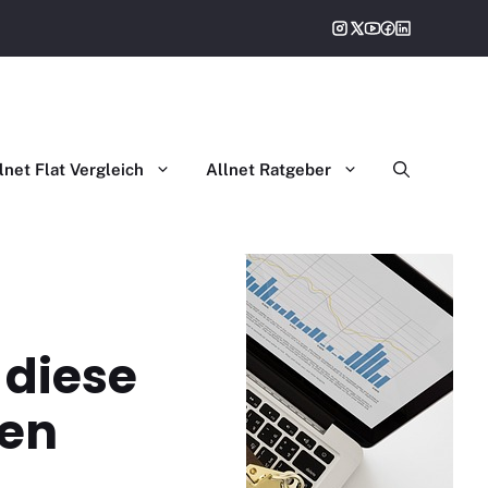
gleich
lnet Flat Vergleich
Allnet Ratgeber
 diese
len