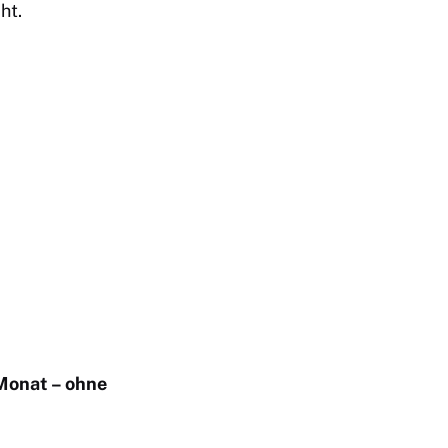
ht.
 Monat – ohne