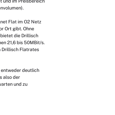
t und im Preisbereich
envolumen).
lnet Flat im O2 Netz
r Ort gibt. Ohne
etet die Drillisch
en 21,6 bis 50MBit/s.
Drillisch Flatrates
 entweder deutlich
s also der
 warten und zu