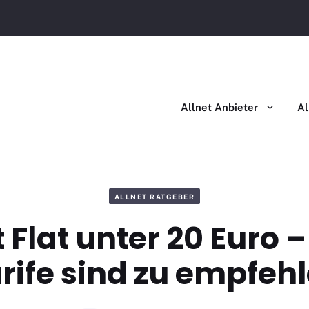
Allnet Flat im Vergleich
Allnet Flat mit Handy im Ver
Allnet Anbieter
Al
ALLNET RATGEBER
t Flat unter 20 Euro –
rife sind zu empfeh