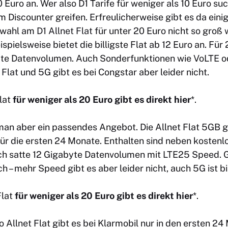
 Euro an. Wer also D1 Tarife für weniger als 10 Euro su
 Discounter greifen. Erfreulicherweise gibt es da ein
uswahl am
D1 Allnet Flat
für unter 20 Euro nicht so groß 
spielsweise bietet die billigste Flat ab 12 Euro an. F
yte Datenvolumen. Auch Sonderfunktionen wie VoLTE 
 Flat
und 5G gibt es bei Congstar aber leider nicht.
lat
für weniger als 20 Euro gibt es direkt hier
*.
man aber ein passendes Angebot. Die Allnet Flat 5GB gi
für die ersten 24 Monate. Enthalten sind neben koste
ch satte 12 Gigabyte Datenvolumen mit LTE25 Speed. 
 – mehr Speed gibt es aber leider nicht, auch 5G ist bi
Flat
für weniger als 20 Euro gibt es direkt hier
*.
o Allnet Flat gibt es bei Klarmobil nur in den ersten 2